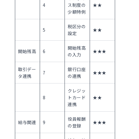
4
ス制度の
★★
少額特例
税区分の
5
★★
設定
開始残高
開始残高
6
★★★
の入力
取引デー
銀行口座
7
★★★
タ連携
の連携
クレジッ
8
トカード
★★
連携
役員報酬
給与関連
9
★★★
の登録